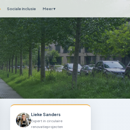
p
Sociale inclusie
Meer ▾
Lieke Sanders
Expert in circulaire
renovatieprojecten