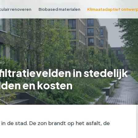
culair renoveren
Biobased materialen
Klimaatadaptief ontwer
erp
iltratievelden in stedelijk
den en kosten
in de stad. De zon brandt op het asfalt, de