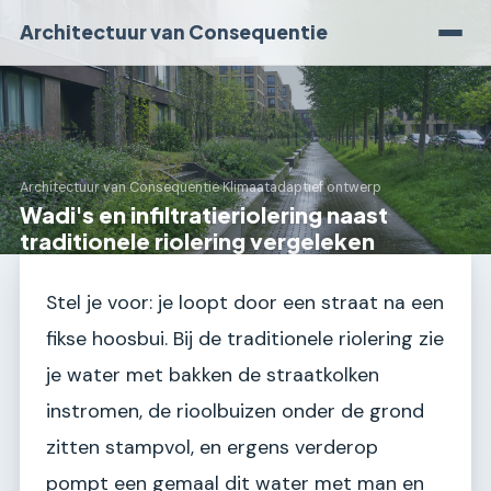
Architectuur van Consequentie
Architectuur van Consequentie
›
Klimaatadaptief ontwerp
Wadi's en infiltratieriolering naast
traditionele riolering vergeleken
Stel je voor: je loopt door een straat na een
fikse hoosbui. Bij de traditionele riolering zie
je water met bakken de straatkolken
instromen, de rioolbuizen onder de grond
zitten stampvol, en ergens verderop
pompt een gemaal dit water met man en