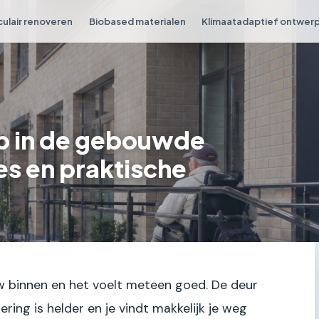
culair renoveren
Biobased materialen
Klimaatadaptief ontwer
p in de gebouwde
es en praktische
uw binnen en het voelt meteen goed. De deur
ing is helder en je vindt makkelijk je weg