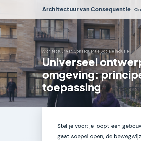
Architectuur van Consequentie
Cir
Architectuur van Consequentie
›
Sociale inclusie
Universeel ontwer
omgeving: princip
toepassing
Stel je voor: je loopt een gebo
gaat soepel open, de bewegwijzer