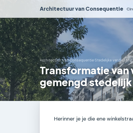
Architectuur van Consequentie
Cir
Architectuur van Consequentie
›
Stedelijke verdichting
Transformatie van 
gemengd stedelijk 
Herinner je je die ene winkelstra