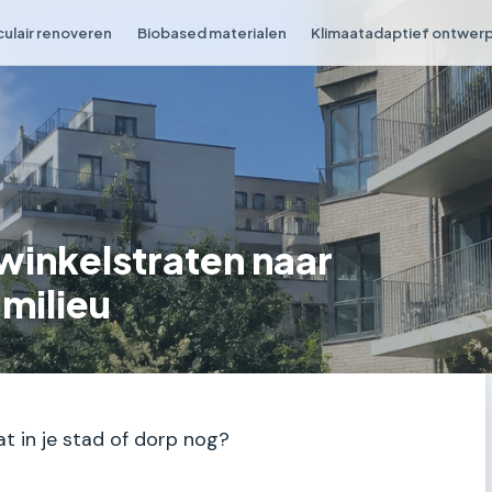
culair renoveren
Biobased materialen
Klimaatadaptief ontwer
winkelstraten naar
milieu
at in je stad of dorp nog?