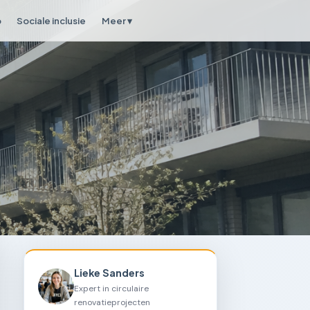
p
Sociale inclusie
Meer ▾
Lieke Sanders
Expert in circulaire
renovatieprojecten