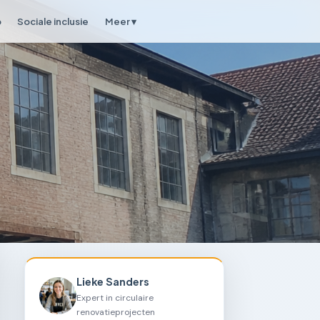
p
Sociale inclusie
Meer ▾
Lieke Sanders
Expert in circulaire
renovatieprojecten