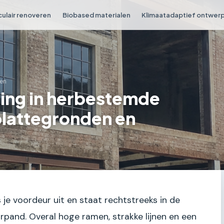
culair renoveren
Biobased materialen
Klimaatadaptief ontwer
en
ing in herbestemde
plattegronden en
s je voordeur uit en staat rechtstreeks in de
pand. Overal hoge ramen, strakke lijnen en een