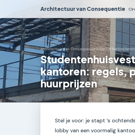
Architectuur van Consequentie
Cir
Architectuur van Consequentie
›
Adaptief herbestemm
Studentenhuisvest
kantoren: regels, 
huurprijzen
Stel je voor: je stapt ’s ochtend
lobby van een voormalig kantoor