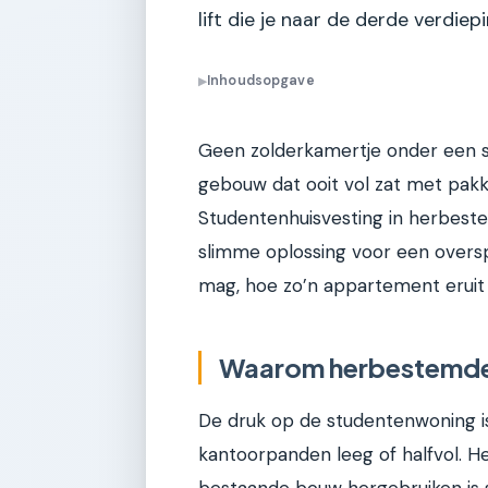
lift die je naar de derde verdiep
Inhoudsopgave
▶
Geen zolderkamertje onder een 
gebouw dat ooit vol zat met pakk
Studentenhuisvesting in herbest
slimme oplossing voor een oversp
mag, hoe zo’n appartement eruit 
Waarom herbestemde k
De druk op de studentenwoning is 
kantoorpanden leeg of halfvol. H
bestaande bouw hergebruiken is 