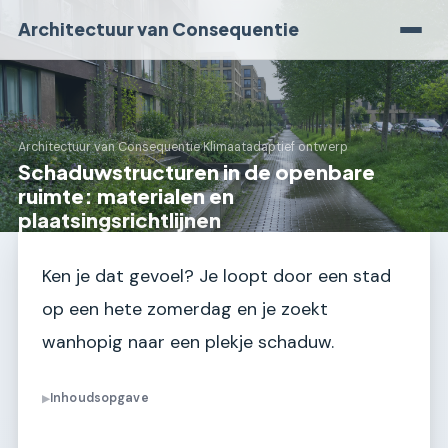
Architectuur van Consequentie
Architectuur van Consequentie
›
Klimaatadaptief ontwerp
Schaduwstructuren in de openbare
ruimte: materialen en
plaatsingsrichtlijnen
Ken je dat gevoel? Je loopt door een stad
op een hete zomerdag en je zoekt
wanhopig naar een plekje schaduw.
Inhoudsopgave
▶