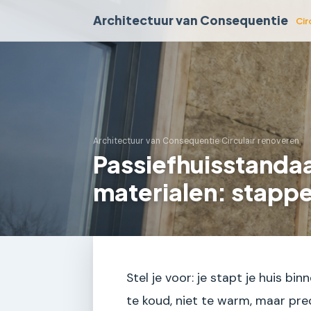
Architectuur van Consequentie
Cir
Architectuur van Consequentie
›
Circulair renoveren
Passiefhuisstandaa
materialen: stapp
Stel je voor: je stapt je huis b
te koud, niet te warm, maar pre