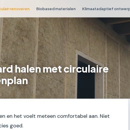
culair renoveren
Biobased materialen
Klimaatadaptief ontwer
rd halen met circulaire
enplan
innen en het voelt meteen comfortabel aan. Niet
cies goed.