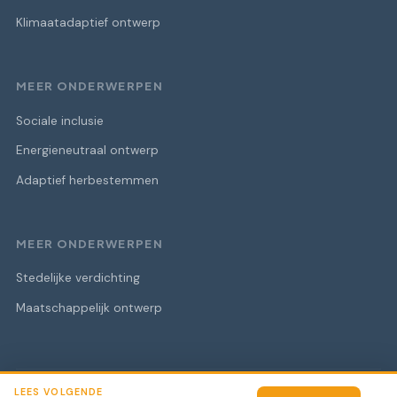
Klimaatadaptief ontwerp
MEER ONDERWERPEN
Sociale inclusie
Energieneutraal ontwerp
Adaptief herbestemmen
MEER ONDERWERPEN
Stedelijke verdichting
Maatschappelijk ontwerp
LEES VOLGENDE
© 2026 Architectuur van Consequentie
Alle rechten voorbehouden.