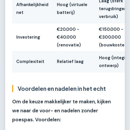
Laag (sterk
Afhankelijkheid
Hoog (virtuele
terugdringen
net
batterij)
verbruik)
€20.000 -
€150.000 -
Investering
€40.000
€300.000
(renovatie)
(bouwkosten)
Hoog (integra
Complexiteit
Relatief laag
ontwerp)
Voordelen en nadelen in het echt
Om de keuze makkelijker te maken, kijken
we naar de voor- en nadelen zonder
poespas.
Voordelen: