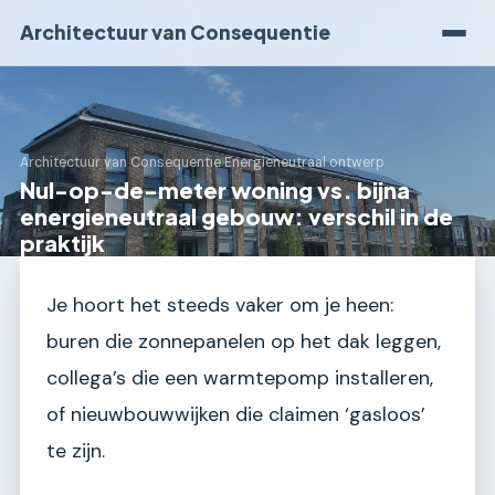
Architectuur van Consequentie
Architectuur van Consequentie
›
Energieneutraal ontwerp
Nul-op-de-meter woning vs. bijna
energieneutraal gebouw: verschil in de
praktijk
Je hoort het steeds vaker om je heen:
buren die zonnepanelen op het dak leggen,
collega’s die een warmtepomp installeren,
of nieuwbouwwijken die claimen ‘gasloos’
te zijn.