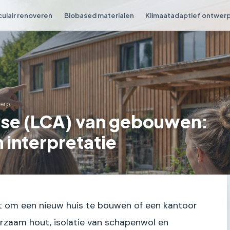
culair renoveren
Biobased materialen
Klimaatadaptief ontwer
werp
se (LCA) van gebouwen:
 interpretatie
unt om een nieuw huis te bouwen of een kantoor
urzaam hout, isolatie van schapenwol en