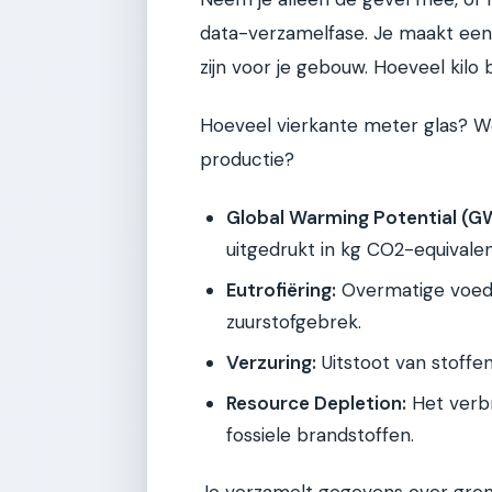
data-verzamelfase. Je maakt een l
zijn voor je gebouw. Hoeveel kilo
Hoeveel vierkante meter glas? W
productie?
Global Warming Potential (G
uitgedrukt in kg CO2-equivale
Eutrofiëring:
Overmatige voedin
zuurstofgebrek.
Verzuring:
Uitstoot van stoffe
Resource Depletion:
Het verbr
fossiele brandstoffen.
Je verzamelt gegevens over gron