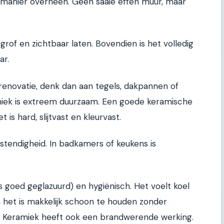
e manier overheen. Geen saaie effen muur, maar
 grof en zichtbaar laten. Bovendien is het volledig
ar.
renovatie, denk dan aan tegels, dakpannen of
ramiek is extreem duurzaam. Een goede keramische
is hard, slijtvast en kleurvast.
stendigheid. In badkamers of keukens is
s goed geglazuurd) en hygiënisch. Het voelt koel
en het is makkelijk schoon te houden zonder
 Keramiek heeft ook een brandwerende werking.