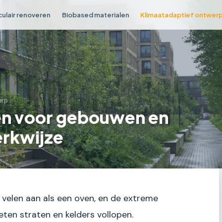
culair renoveren
Biobased materialen
Klimaatadaptief ontwer
erp
en voor gebouwen en
erkwijze
velen aan als een oven, en de extreme
eten straten en kelders vollopen.