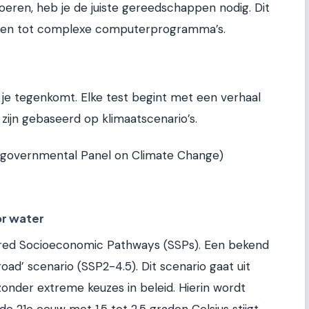
oeren, heb je de juiste gereedschappen nodig. Dit
llen tot complexe computerprogramma’s.
ie je tegenkomt. Elke test begint met een verhaal
zijn gebaseerd op klimaatscenario’s.
ergovernmental Panel on Climate Change)
or water
hared Socioeconomic Pathways (SSPs). Een bekend
oad’ scenario (SSP2-4.5). Dit scenario gaat uit
onder extreme keuzes in beleid. Hierin wordt
e 21e eeuw met 1,5 tot 2,5 graden Celsius stijgt.