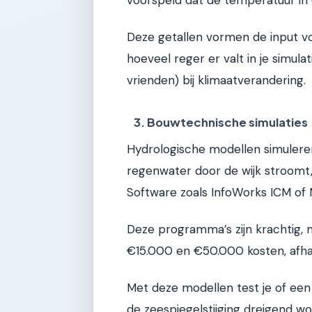
Deze getallen vormen de input vo
hoeveel reger er valt in je simula
vrienden) bij klimaatverandering.
3. Bouwtechnische simulaties
Hydrologische modellen simulere
regenwater door de wijk stroomt, i
Software zoals InfoWorks ICM of M
Deze programma’s zijn krachtig, m
€15.000 en €50.000 kosten, afhank
Met deze modellen test je of een 
de zeespiegelstijging dreigend w