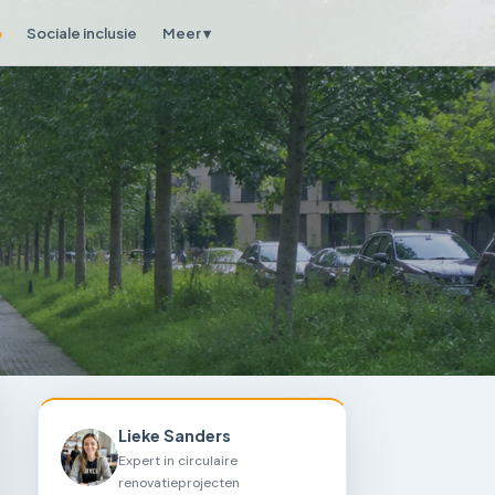
p
Sociale inclusie
Meer ▾
Lieke Sanders
Expert in circulaire
renovatieprojecten