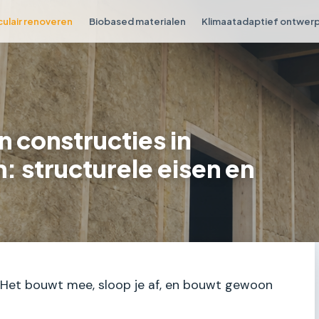
culair renoveren
Biobased materialen
Klimaatadaptief ontwer
n constructies in
: structurele eisen en
k. Het bouwt mee, sloop je af, en bouwt gewoon