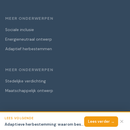
MEER ONDERWERPEN
Sociale inclusie
Energieneutraal ontwerp
Adaptief herbestemmen
MEER ONDERWERPEN
Stedelijke verdichting
Maatschappelijk ontwerp
LEES VOLGENDE
© 2026 Architectuur van Consequentie
Alle rechten voorbehouden.
✕
Lees verder →
Adaptieve herbestemming: waarom bestaand gebouw behouden bijna altijd beter is