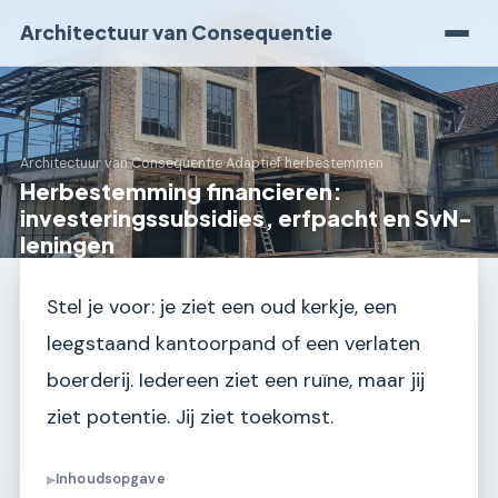
Architectuur van Consequentie
Architectuur van Consequentie
›
Adaptief herbestemmen
Herbestemming financieren:
investeringssubsidies, erfpacht en SvN-
leningen
Stel je voor: je ziet een oud kerkje, een
leegstaand kantoorpand of een verlaten
boerderij. Iedereen ziet een ruïne, maar jij
ziet potentie. Jij ziet toekomst.
Inhoudsopgave
▶