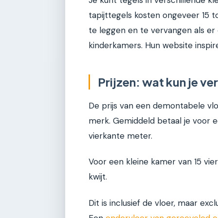
Je kunt tegels in verschillende 
tapijttegels kosten ongeveer 15 t
te leggen en te vervangen als e
kinderkamers. Hun website inspir
Prijzen: wat kun je v
De prijs van een demontabele vloe
merk. Gemiddeld betaal je voor e
vierkante meter.
Voor een kleine kamer van 15 vie
kwijt.
Dit is inclusief de vloer, maar exc
Een
ondervloer van gerecycled c