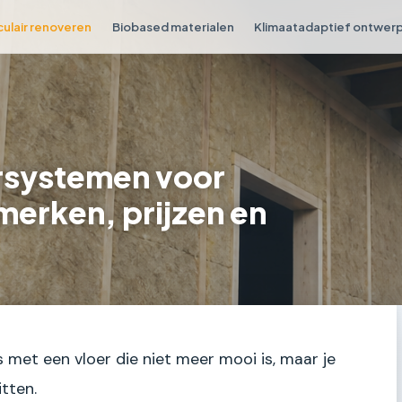
culair renoveren
Biobased materialen
Klimaatadaptief ontwer
rsystemen voor
merken, prijzen en
is met een vloer die niet meer mooi is, maar je
itten.