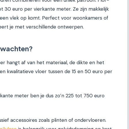
kleuren combineren voor een uniek patroon. Flor-
ot 30 euro per vierkante meter. Ze zijn makkelijk
r een vlek op komt. Perfect voor woonkamers of
eert je met verschillende ontwerpen.
erwachten?
r hangt af van het materiaal, de dikte en het
en kwalitatieve vloer tussen de 15 en 50 euro per
rkante meter ben je dus zo’n 225 tot 750 euro
lusief accessoires zoals plinten of ondervloeren.
ellulose
is belangrijk voor geluidsdemping en kost