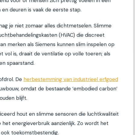
end voor of mensen zich prettig voelen in een
en deuren is vaak de eerste stap.
g je niet zomaar alles dichtmetselen. Slimme
 luchtbehandelingskasten (HVAC) die discreet
n merken als Siemens kunnen slim inspelen op
 vol is, draait de ventilatie op volle toeren; als
een spaarstand.
ofdrol. De
herbestemming van industrieel erfgoed
nieuwbouw, omdat de bestaande ‘embodied carbon’
uden blijft.
iceerd hout en slimme sensoren die luchtkwaliteit
het energieverbruik aanzienlijk. Zo wordt het
r ook toekomstbestendig.