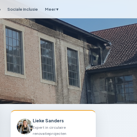
p
Sociale inclusie
Meer ▾
Lieke Sanders
Expert in circulaire
renovatieprojecten