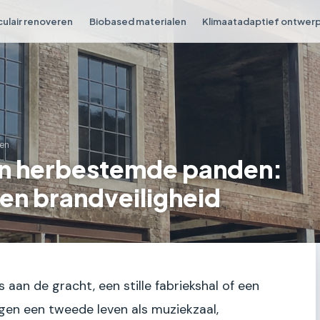
culair renoveren
Biobased materialen
Klimaatadaptief ontwer
en
 in herbestemde panden:
 en brandveiligheid
s aan de gracht, een stille fabriekshal of een
gen een tweede leven als muziekzaal,