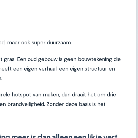
tad, maar ook super duurzaam.
et gras. Een oud gebouw is geen bouwtekening die
heeft een eigen verhaal, een eigen structuur en
.
urele hotspot van maken, dan draait het om drie
t en brandveiligheid. Zonder deze basis is het
meer is dan alleen een likje verf