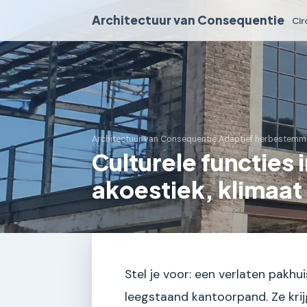
Architectuur van Consequentie
Cir
Architectuur van Consequentie
›
Adaptief herbestemm
Culturele functies
akoestiek, klimaat
Stel je voor: een verlaten pakhui
leegstaand kantoorpand. Ze krij