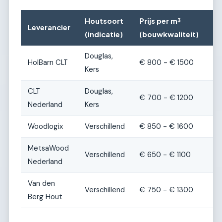
Houtsoort
Prijs per m³
Pr
Leverancier
(indicatie)
(bouwkwaliteit)
(a
Douglas,
HolBarn CLT
€ 800 - € 1500
€ 
Kers
CLT
Douglas,
€ 700 - € 1200
€ 
Nederland
Kers
Woodlogix
Verschillend
€ 850 - € 1600
€ 
MetsaWood
Verschillend
€ 650 - € 1100
€ 
Nederland
Van den
Verschillend
€ 750 - € 1300
€ 
Berg Hout