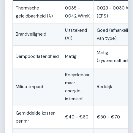
Thermische
0.035 -
0.028 - 0.030 W
geleidbaarheid (λ)
0.042 W/mK
(EPS)
Uitstekend
Goed (afhankelijk
Brandveiligheid
(A1)
van type)
Matig
Dampdoorlatendheid
Matig
(systeemafhankeli
Recyclebaar,
maar
Milieu-impact
Redelijk
energie-
intensief
Gemiddelde kosten
€40 - €60
€50 - €70
per m²