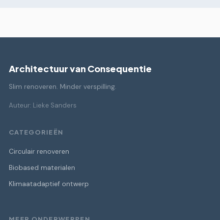
Architectuur van Consequentie
Slim renoveren. Minder verspilling.
Auteur: Lieke Sanders
CATEGORIEËN
Circulair renoveren
Biobased materialen
Klimaatadaptief ontwerp
MEER ONDERWERPEN