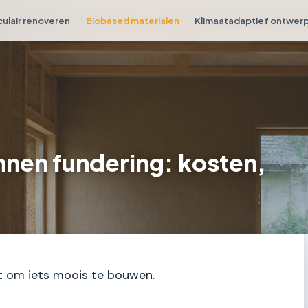
culair renoveren
Biobased materialen
Klimaatadaptief ontwer
nnen fundering: kosten,
unt om iets moois te bouwen.