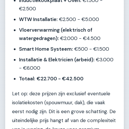
Inductiekookplaat + Oven:
€1.500 -
€2.500
WTW Installatie:
€2.500 - €5.000
Vloerverwarming (elektrisch of
watergedragen):
€2.000 - €4.500
Smart Home Systeem:
€500 - €1.500
Installatie & Elektricien (arbeid):
€3.000
- €6.000
Totaal:
€22.700 - €42.500
Let op: deze prijzen zijn exclusief eventuele
isolatiekosten (spouwmuur, dak), die vaak
eerst nodig zijn. Dit is een grove schatting. De
uiteindelijke prijs hangt af van de complexiteit